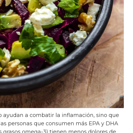
o ayudan a combatir la inflamación, sino que
e las personas que consumen más EPA y DHA
dos grasos omega-3) tienen menos dolores de