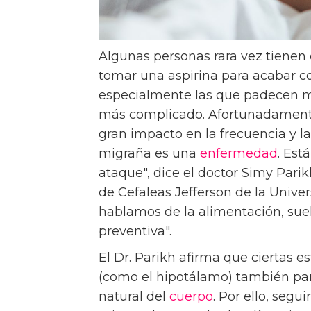
Algunas personas rara vez tienen 
tomar una aspirina para acabar con
especialmente las que padecen mi
más complicado. Afortunadament
gran impacto en la frecuencia y l
migraña es una
enfermedad
. Est
ataque", dice el doctor Simy Parik
de Cefaleas Jefferson de la Unive
hablamos de la alimentación, suel
preventiva".
El Dr. Parikh afirma que ciertas e
(como el hipotálamo) también part
natural del
cuerpo
. Por ello, segu