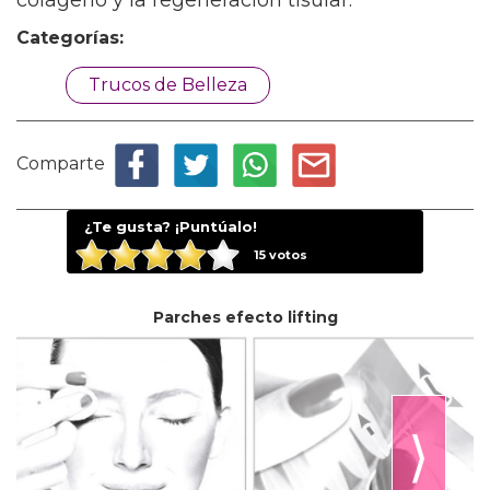
colágeno y la regeneración tisular.
Categorías:
Trucos de Belleza
Comparte
¿Te gusta? ¡Puntúalo!
15
votos
Parches efecto lifting
⟩