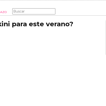
MODA
MUJER
LIFESTYLE
MADRES
EMBARAZO
kini para este verano?