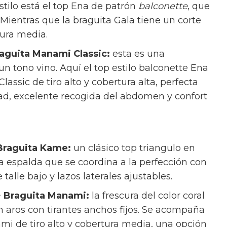
Braguita Gala:
para quienes buscan sujeción
stilo está el top Ena de patrón
balconette
, que
 Mientras que la braguita Gala tiene un corte
tura media.
raguita Manami Classic:
esta es una
 tono vino. Aquí el top estilo balconette Ena
assic de tiro alto y cobertura alta, perfecta
ad, excelente recogida del abdomen y confort
 Braguita Kame:
un clásico top triangulo en
 la espalda que se coordina a la perfección con
talle bajo y lazos laterales ajustables.
+ Braguita Manami:
la frescura del color coral