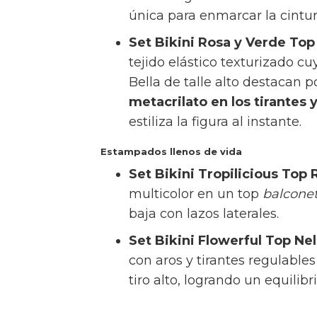
cobra vida en el top Hanan si
de la braguita brasileña Mana
única para enmarcar la cintu
Set Bikini Rosa y Verde Top 
tejido elástico texturizado cu
Bella de talle alto destacan p
metacrilato en los tirantes y
estiliza la figura al instante.
Estampados llenos de vida
Set Bikini Tropilicious Top 
multicolor en un top
balcone
baja con lazos laterales.
Set Bikini Flowerful Top Ne
con aros y tirantes regulable
tiro alto, logrando un equilib