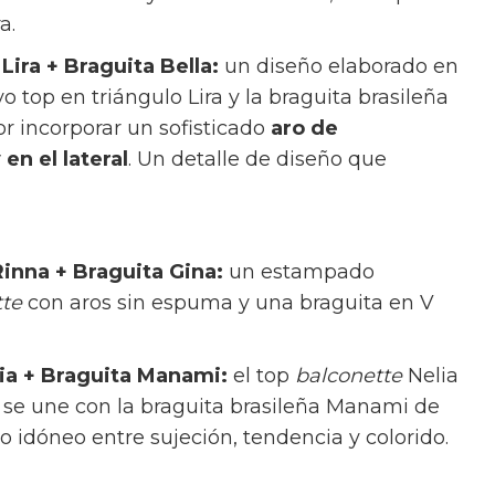
n aros con tirantes anchos fijos. Se acompaña
mi de tiro alto y cobertura media, una opción
ra.
Lira + Braguita Bella:
un diseño elaborado en
yo top en triángulo Lira y la braguita brasileña
or incorporar un sofisticado
aro de
 en el lateral
. Un detalle de diseño que
Rinna + Braguita Gina:
un estampado
tte
con aros sin espuma y una braguita en V
lia + Braguita Manami:
el top
balconette
Nelia
s se une con la braguita brasileña Manami de
rio idóneo entre sujeción, tendencia y colorido.