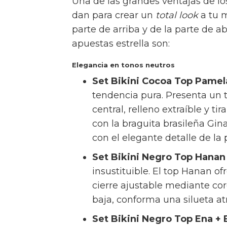
La colección 2026 de K
Una de las grandes ventajas de los
dan para crear un
total look
a tu m
parte de arriba y de la parte de 
apuestas estrella son:
Elegancia en tonos neutros
Set Bikini Cocoa Top Pamela
tendencia pura. Presenta un t
central, relleno extraíble y 
con la braguita brasileña Gi
con el elegante detalle de la
Set Bikini Negro Top Hanan 
insustituible. El top Hanan o
cierre ajustable mediante cor
baja, conforma una silueta a