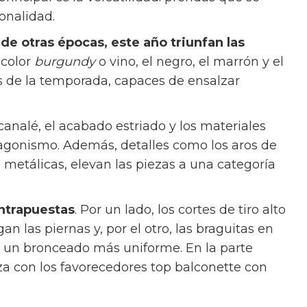
retro con algunos vibrantes destellos e
principal es la versatilidad: prendas que se
sonalidad.
de otras épocas, este año triunfan las
l color
burgundy
o vino, el negro, el marrón y el
s de la temporada, capaces de ensalzar
 canalé, el acabado estriado y los materiales
tagonismo. Además, detalles como los aros de
 metálicas, elevan las piezas a una categoría
ontrapuestas
. Por un lado, los cortes de tiro alto
n las piernas y, por el otro, las braguitas en
ra un bronceado más uniforme. En la parte
liza con los favorecedores top balconette con