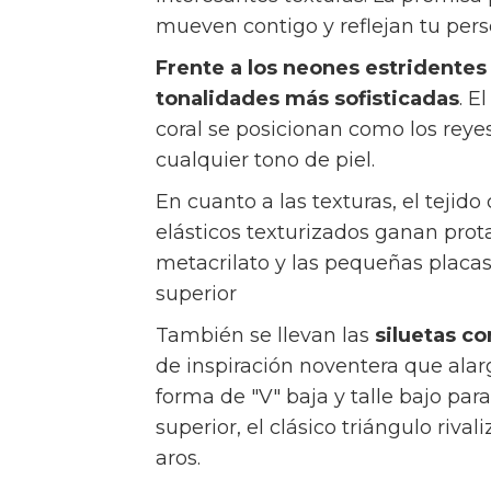
matices, combinando la nostalgia 
interesantes texturas. La premisa 
mueven contigo y reflejan tu per
Frente a los neones estridentes 
tonalidades más sofisticadas
. E
coral se posicionan como los reye
cualquier tono de piel.
En cuanto a las texturas, el tejido
elásticos texturizados ganan pro
metacrilato y las pequeñas placas
superior
También se llevan las
siluetas c
de inspiración noventera que alarga
forma de "V" baja y talle bajo pa
superior, el clásico triángulo riva