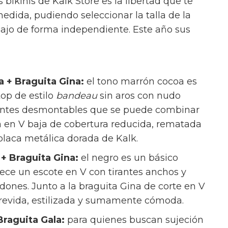
alk
 bikinis de Kalk Store es la libertad que te
edida, pudiendo seleccionar la talla de la
abajo de forma independiente. Este año sus
 + Braguita Gina:
el tono marrón cocoa es
op de estilo
bandeau
sin aros con nudo
tirantes desmontables que se puede combinar
na en V baja de cobertura reducida, rematada
 placa metálica dorada de Kalk.
+ Braguita Gina:
el negro es un básico
frece un escote en V con tirantes anchos y
dones. Junto a la braguita Gina de corte en V
trevida, estilizada y sumamente cómoda.