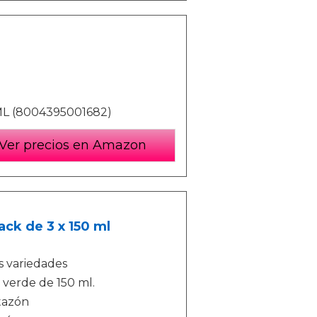
L (8004395001682)
Ver precios en Amazon
ack de 3 x 150 ml
s variedades
 verde de 150 ml.
 tazón