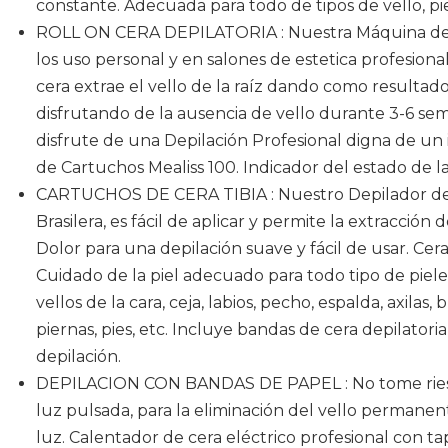
constante. Adecuada para todo de tipos de vello, pie
ROLL ON CERA DEPILATORIA : Nuestra Máquina de d
los uso personal y en salones de estetica profesional
cera extrae el vello de la raíz dando como resultad
disfrutando de la ausencia de vello durante 3-6 s
disfrute de una Depilación Profesional digna de un i
de Cartuchos Mealiss 100. Indicador del estado de la
CARTUCHOS DE CERA TIBIA : Nuestro Depilador de 
Brasilera, es fácil de aplicar y permite la extracción 
Dolor para una depilación suave y fácil de usar. Cer
Cuidado de la piel adecuado para todo tipo de pieles
vellos de la cara, ceja, labios, pecho, espalda, axilas, 
piernas, pies, etc. Incluye bandas de cera depilator
depilación.
DEPILACION CON BANDAS DE PAPEL : No tome riesg
luz pulsada, para la eliminación del vello permane
luz. Calentador de cera eléctrico profesional con ta