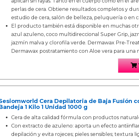
aplican sin rayas. Tanto en el cuerpo como en el ár
perlas de cera. Obtiene resultados completos y dur
estudio de cera, salón de belleza, peluquería o en c
El producto también está disponible en muchas otra
azul azuleno, coco multidireccional Super Grip, jazmín
jazmín malva y clorofila verde. Dermawax Pre-Trea
Dermawax postratamiento con Aloe vera para una me
Sesiomworld Cera Depilatoria de Baja Fusión c
Bandeja 1 Kilo 1 Unidad 1000 g
Cera de alta calidad fórmula con productos natural
Con extracto de azuleno: aporta un efecto antiinflam
depilación y evita rojeces; pieles sensibles; textura li