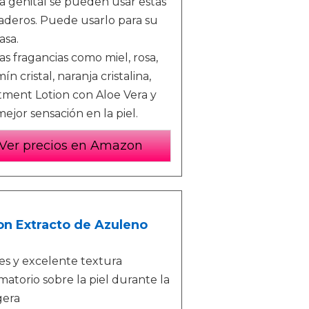
ea genital se pueden usar estas
aderos. Puede usarlo para su
asa.
s fragancias como miel, rosa,
 cristal, naranja cristalina,
tment Lotion con Aloe Vera y
jor sensación en la piel.
Ver precios en Amazon
on Extracto de Azuleno
es y excelente textura
atorio sobre la piel durante la
gera