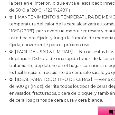
la cera en el interior, lo que evita el escaldado inn
de 50℃ a 120℃（122℉-248℉）
✿【 MANTENIMIENTO & TEMPERATURA DE MEMORIA】
temperatura del calor de la cera alcanzará automá
110℃(230℉), pero eventualmente regresará y man
usted ha pre-fijado. y luego la función de memoria
fijada, conveniente para el próximo uso.
✿【FACIL DE USAR & LIMPIAR】—No necesitas tiras d
depilación. Disfruta de una rápida fusión de la cera 
tratamiento depilatorio en el hogar con nuestro equ
Es fácil limpiar el recipiente de cera, solo sácalo ya q
✿【IDEAL PARA TODO TIPO DE CERAS】—Viene con u
de 400 gr (14 oz); derrite todos los tipos de ceras dep
envasados, fracturados, o cera de bloque, y también
de cera, los granos de cera dura y cera blanda.