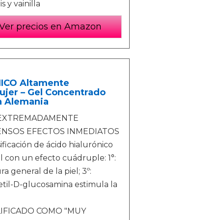
 y vainilla
Ver precios en Amazon
NICO Altamente
ujer – Gel Concentrado
n Alemania
/ EXTREMADAMENTE
ENSOS EFECTOS INMEDIATOS
icación de ácido hialurónico
l con un efecto cuádruple: 1°:
a general de la piel; 3º:
cetil-D-glucosamina estimula la
LIFICADO COMO "MUY