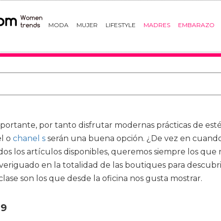
MODA
MUJER
LIFESTYLE
MADRES
EMBARAZO
mportante, por tanto disfrutar modernas prácticas de est
l o
chanel s
serán una buena opción. ¿De vez en cuando 
odos los artículos disponibles, queremos siempre los que
eriguado en la totalidad de las boutiques para descubri
clase son los que desde la oficina nos gusta mostrar.
19