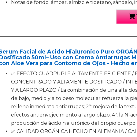
Notas de fondo: ámbar, almizcle tibetano, sándalo, iris
Serum Facial de Acido Hialuronico Puro ORGÁ
Dosificado 50ml– Uso con Crema Antiarrugas M
con Aloe Vera para Contorno de Ojos - Hecho e
✅ EFECTO CUÁDRUPLE ALTAMENTE EFICIENTE 
CONCENTRADO Y ALTAMENTE DOSIFICADO / INT
Y A LARGO PLAZO / La combinación de una alta dosif
de bajo, medio y alto peso molecular refuerza la pie
relleno inmediato antiarrugas; 2º: mejora de la textur
efectos antienvejecimiento a largo plazo; 4º: la N-a
producción de ácido hialurónico del propio cuerpo.
✅ CALIDAD ORGÁNICA HECHO EN ALEMANIA / CA