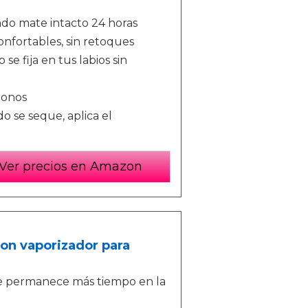
ado mate intacto 24 horas
onfortables, sin retoques
se fija en tus labios sin
tonos
o se seque, aplica el
Ver precios en Amazon
n vaporizador para
ue permanece más tiempo en la