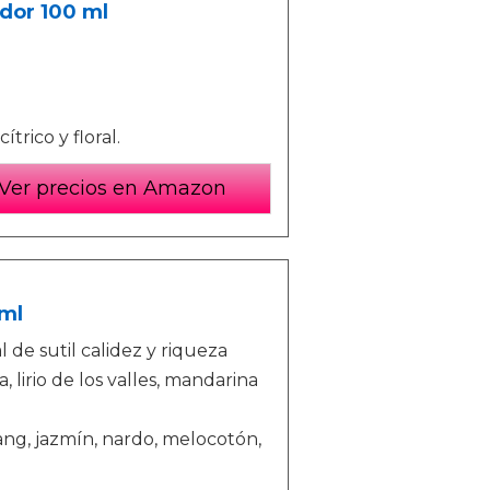
dor 100 ml
trico y floral.
Ver precios en Amazon
 ml
 de sutil calidez y riqueza
a, lirio de los valles, mandarina
ang, jazmín, nardo, melocotón,