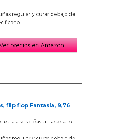
uñas regular y curar debajo de
cificado
Ver precios en Amazon
flip flop Fantasía, 9,76
ro le da a sus uñas un acabado
uñas regular y curar debajo de