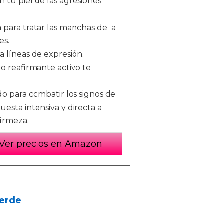
n tu piel de las agresiones
ara tratar las manchas de la
es.
 líneas de expresión.
o reafirmante activo te
para combatir los signos de
esta intensiva y directa a
firmeza.
Ver precios en Amazon
Verde