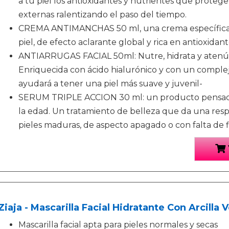
a tu piel los antioxidantes y nutrientes que protege
externas ralentizando el paso del tiempo.
CREMA ANTIMANCHAS 50 ml, una crema específica p
piel, de efecto aclarante global y rica en antioxidant
ANTIARRUGAS FACIAL 50ml: Nutre, hidrata y atenúa
Enriquecida con ácido hialurónico y con un complej
ayudará a tener una piel más suave y juvenil-
SERUM TRIPLE ACCION 30 ml: un producto pensado 
la edad. Un tratamiento de belleza que da una respu
pieles maduras, de aspecto apagado o con falta de 
Ziaja - Mascarilla Facial Hidratante Con Arcilla 
Mascarilla facial apta para pieles normales y secas