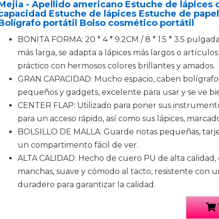
Mejia - Apellido americano Estuche de lápices 
capacidad Estuche de lápices Estuche de papel
Bolígrafo portátil Bolso cosmético portátil
BONITA FORMA: 20 * 4 * 9.2CM / 8 * 1.5 * 3.5 pulgad
más larga, se adapta a lápices más largos o artículo
práctico con hermosos colores brillantes y amados.
GRAN CAPACIDAD: Mucho espacio, caben bolígrafos y
pequeños y gadgets, excelente para usar y se ve bi
CENTER FLAP: Utilizado para poner sus instrumentos
para un acceso rápido, así como sus lápices, marcado
BOLSILLO DE MALLA: Guarde notas pequeñas, tarjet
un compartimento fácil de ver.
ALTA CALIDAD: Hecho de cuero PU de alta calidad, c
manchas, suave y cómodo al tacto, resistente con un
duradero para garantizar la calidad.