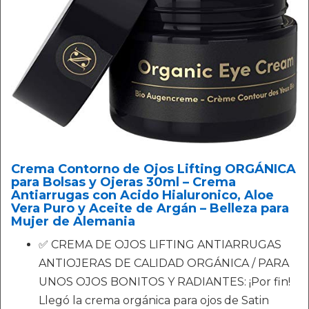
Crema Contorno de Ojos Lifting ORGÁNICA
para Bolsas y Ojeras 30ml – Crema
Antiarrugas con Acido Hialuronico, Aloe
Vera Puro y Aceite de Argán – Belleza para
Mujer de Alemania
✅ CREMA DE OJOS LIFTING ANTIARRUGAS
ANTIOJERAS DE CALIDAD ORGÁNICA / PARA
UNOS OJOS BONITOS Y RADIANTES: ¡Por fin!
Llegó la crema orgánica para ojos de Satin