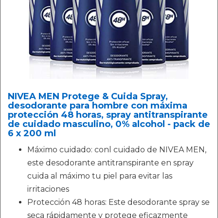
NIVEA MEN Protege & Cuida Spray,
desodorante para hombre con máxima
protección 48 horas, spray antitranspirante
de cuidado masculino, 0% alcohol - pack de
6 x 200 ml
Máximo cuidado: conl cuidado de NIVEA MEN,
este desodorante antitranspirante en spray
cuida al máximo tu piel para evitar las
irritaciones
Protección 48 horas: Este desodorante spray se
seca rápidamente y protege eficazmente