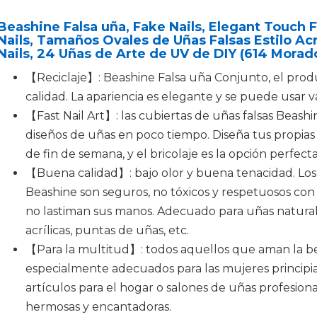
Beashine Falsa uña, Fake Nails, Elegant Touch
Nails, Tamaños Ovales de Uñas Falsas Estilo Acrí
Nails, 24 Uñas de Arte de UV de DIY (614 Morad
【Reciclaje】: Beashine Falsa uña Conjunto, el prod
calidad. La apariencia es elegante y se puede usar va
【Fast Nail Art】: las cubiertas de uñas falsas Beas
diseños de uñas en poco tiempo. Diseña tus propias u
de fin de semana, y el bricolaje es la opción perfect
【Buena calidad】: bajo olor y buena tenacidad. Los
Beashine son seguros, no tóxicos y respetuosos con
no lastiman sus manos. Adecuado para uñas naturale
acrílicas, puntas de uñas, etc.
【Para la multitud】: todos aquellos que aman la bel
especialmente adecuados para las mujeres principia
artículos para el hogar o salones de uñas profesion
hermosas y encantadoras.