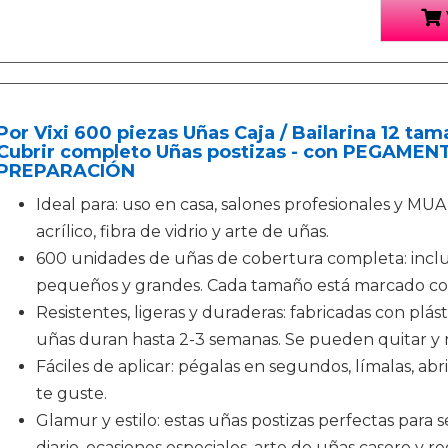
Por Vixi 600 piezas Uñas Caja / Bailarina 12 t
Cubrir completo Uñas postizas - con PEGAME
PREPARACIÓN
Ideal para: uso en casa, salones profesionales y MUA 
acrílico, fibra de vidrio y arte de uñas.
600 unidades de uñas de cobertura completa: incl
pequeños y grandes. Cada tamaño está marcado con
Resistentes, ligeras y duraderas: fabricadas con plást
uñas duran hasta 2-3 semanas. Se pueden quitar y re
Fáciles de aplicar: pégalas en segundos, límalas, abr
te guste.
Glamur y estilo: estas uñas postizas perfectas para se
diario, ocasiones especiales, arte de uñas casero y re