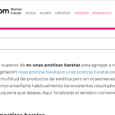
MODA
MUJER
LIFESTYLE
MADRES
EMBARAZO
o superior de
es unas postizas baratas
para agregar a t
aginación
cejas postizas baratas
o
unas postizas baratas
co
 multitud de productos de estética pero en ocasiones e
os enseñarte habitualmente los excelentes resultados. E
eluquería que deseas. Aquí localizarás el sendero conve