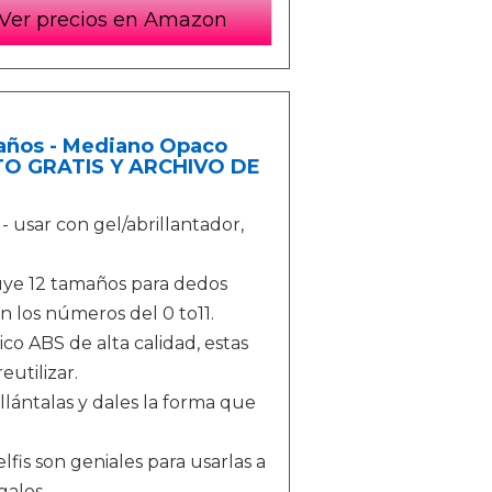
Ver precios en Amazon
amaños - Mediano Opaco
NTO GRATIS Y ARCHIVO DE
- usar con gel/abrillantador,
uye 12 tamaños para dedos
 los números del 0 to11.
ico ABS de alta calidad, estas
utilizar.
illántalas y dales la forma que
lfis son geniales para usarlas a
galos.