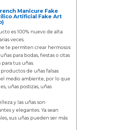
 French Manicure Fake
lico Artificial Fake Art
o)
ucto es 100% nuevo de alta
rias veces.
hine te permiten crear hermosos
ñas para bodas, fiestas o citas
a para tus uñas.
 productos de uñas falsas
 el medio ambiente, por lo que
s, uñas postizas, uñas
leza y las uñas son
ntes y elegantes. Ya sean
ales, sus uñas pueden ser más