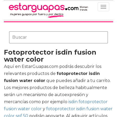
Toggle
navigat
Fotoprotector isdin fusion
water color
Aquí en EstarGuapas.com podrás descubrir los
relevantes productos de
fotoprotector isdin
fusion water color
que puedes añadir a tu carrito.
Los mejores productos de belleza habitualmente
serán un mecanismo de autoexpresión y
mercancías como por ejemplo
isdin fotoprotector
fusion water color
y
fotoprotector isdin fusion water
color spf 50
podrán apoyarte. Al adquirir artículos