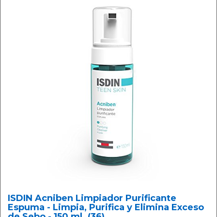
ISDIN Acniben Limpiador Purificante
Espuma - Limpia, Purifica y Elimina Exceso
de Sebo - 150 ml. (36)