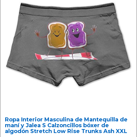
Ropa Interior Masculina de Mantequilla de
maní y Jalea S Calzoncillos bóxer de
algodón Stretch Low Rise Trunks Ash XXL