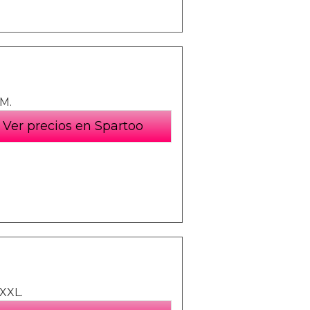
 M.
Ver precios en Spartoo
 XXL.