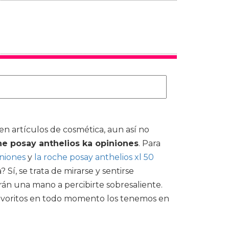
n artículos de cosmética, aun así no
he posay anthelios ka opiniones
. Para
iniones
y
la roche posay anthelios xl 50
í, se trata de mirarse y sentirse
án una mano a percibirte sobresaliente.
favoritos en todo momento los tenemos en