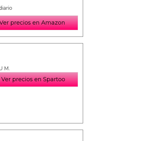
iario
Ver precios en Amazon
U M.
Ver precios en Spartoo