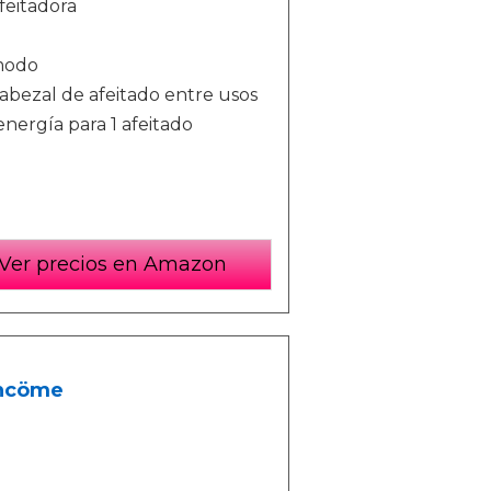
feitadora
modo
abezal de afeitado entre usos
energía para 1 afeitado
Ver precios en Amazon
ancöme