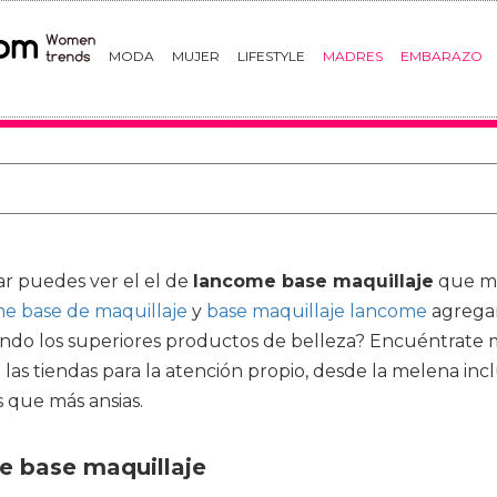
MODA
MUJER
LIFESTYLE
MADRES
EMBARAZO
ar puedes ver el el de
lancome base maquillaje
que me
e base de maquillaje
y
base maquillaje lancome
agregan
do los superiores productos de belleza? Encuéntrate mej
as tiendas para la atención propio, desde la melena inclu
s que más ansias.
e base maquillaje