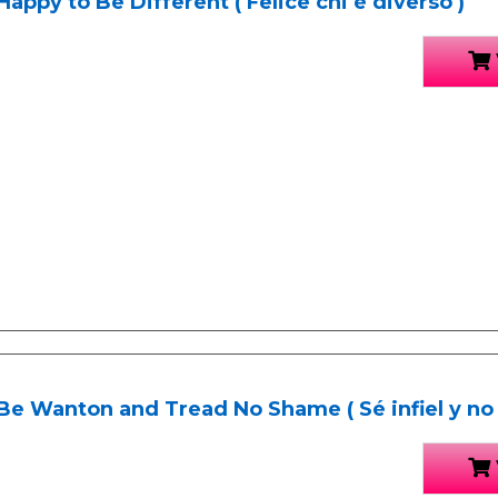
Happy to Be Different ( Felice chi è diverso )
Be Wanton and Tread No Shame ( Sé infiel y no 