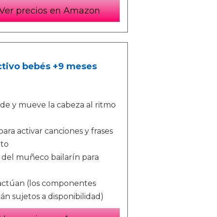
Ver precios en Amazon
activo bebés +9 meses
ude y mueve la cabeza al ritmo
ara activar canciones y frases
eto
a del muñeco bailarín para
ractúan (los componentes
n sujetos a disponibilidad)