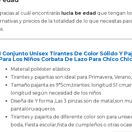
e edad
racias al cuál encontrarás
lucia be edad
que tengan los 
rnativas y precios de la totalidad de lo que necesitas pa
s.
1 Conjunto Unisex Tirantes De Color Sólido Y Paj
Para Los Niños Corbata De Lazo Para Chico Chic
Material:poliéster elástico
Tirantes y pajaritas son ideal para Primavera, Verano
Tamaño:pajarita es 9*5cm,tirantes: longitud 51 cm,a
longitud según necesidad de los niños
Diseña de Y forma ,Las 3 pinzas son de matal,son mu
pantalón,vaqueros
Tirantes y pajarita de diferente color son para unise
boda, Fiesta escolar,fista de cumpleños o otras ocas