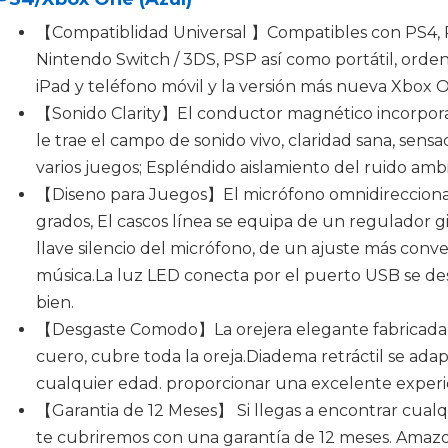
【Compatiblidad Universal 】Compatibles con PS4, P
Nintendo Switch / 3DS, PSP así como portátil, orde
iPad y teléfono móvil y la versión más nueva Xbox 
【Sonido Clarity】El conductor magnético incorpora
le trae el campo de sonido vivo, claridad sana, sen
varios juegos; Espléndido aislamiento del ruido ambi
【Diseno para Juegos】El micrófono omnidireccional
grados, El cascos línea se equipa de un regulador g
llave silencio del micrófono, de un ajuste más conv
música.La luz LED conecta por el puerto USB se de
bien.
【Desgaste Comodo】La orejera elegante fabricada c
cuero, cubre toda la oreja.Diadema retráctil se adap
cualquier edad. proporcionar una excelente experi
【Garantia de 12 Meses】 Si llegas a encontrar cualq
te cubriremos con una garantía de 12 meses. Amazo