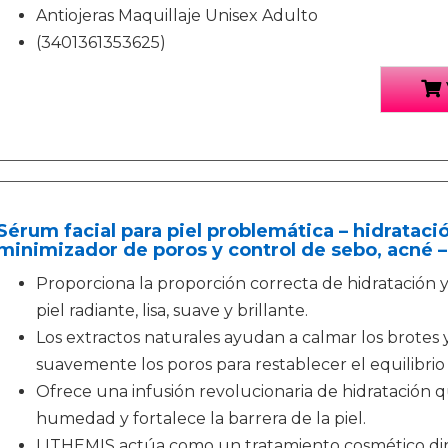
Antiojeras Maquillaje Unisex Adulto
(3401361353625)
Sérum facial para piel problemática – hidrataci
minimizador de poros y control de sebo, acné 
Proporciona la proporción correcta de hidratación y
piel radiante, lisa, suave y brillante.
Los extractos naturales ayudan a calmar los brotes
suavemente los poros para restablecer el equilibrio 
Ofrece una infusión revolucionaria de hidratación 
humedad y fortalece la barrera de la piel.
LITHEMIS actúa como un tratamiento cosmético diri