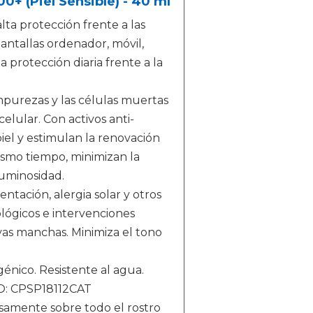
0+ (Piel Sensible) - 40 ml
lta protección frente a las
pantallas ordenador, móvil,
 protección diaria frente a la
impurezas y las células muertas
celular. Con activos anti-
iel y estimulan la renovación
 mismo tiempo, minimizan la
luminosidad.
tación, alergia solar y otros
lógicos e intervenciones
vas manchas. Minimiza el tono
nico. Resistente al agua.
GO: CPSP18112CAT
osamente sobre todo el rostro