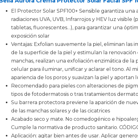
Bella Aurora Crema Protector Solar Facial SPF 10
El Protector Solar SPF100+ Sensible garantiza una a
radiaciones UVA, UVB, Infrarrojos y HEV luz visible (
tabletas, fluorescentes…), para garantizar una óptima
exposición solar
Ventajas: Exfolian suavemente la piel, eliminan las 
de la superficie de la piel y estimulan la renovación 
manchas, realizan una exfoliación enzimática de la p
celular para iluminar, unificar y aclarar el tono. Al
apariencia de los poros y suavizan la piel y aportan 
Recomendado para pieles con alteraciones de pigmen
tipos de fotodermatosis o tras tratamientos dermato
Su barrera protectora previene la aparición de nue
de las manchas solares y de las cicatrices
Acabado seco y mate. No comedogénico e hipoalergé
Cumple la normativa de producto sanitario. CÓDI
Aplicación: agitar bien antes de usar. Aplicar gener