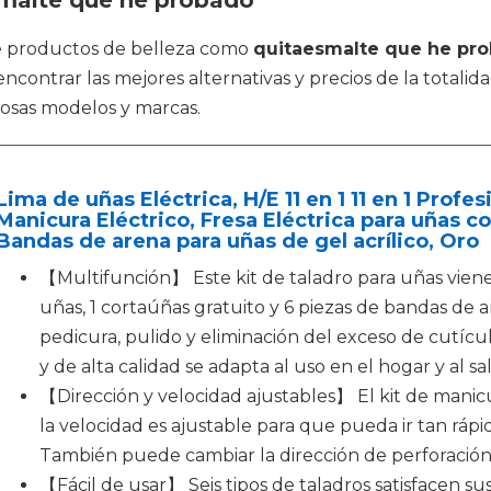
smalte que he probado
de productos de belleza como
quitaesmalte que he pr
ncontrar las mejores alternativas y precios de la totalid
osas modelos y marcas.
Lima de uñas Eléctrica, H/E 11 en 1 11 en 1 Prof
Manicura Eléctrico, Fresa Eléctrica para uñas c
Bandas de arena para uñas de gel acrílico, Oro
【Multifunción】 Este kit de taladro para uñas viene 
uñas, 1 cortaúñas gratuito y 6 piezas de bandas de 
pedicura, pulido y eliminación del exceso de cutíc
y de alta calidad se adapta al uso en el hogar y al s
【Dirección y velocidad ajustables】 El kit de mani
la velocidad es ajustable para que pueda ir tan ráp
También puede cambiar la dirección de perforación
【Fácil de usar】 Seis tipos de taladros satisfacen sus