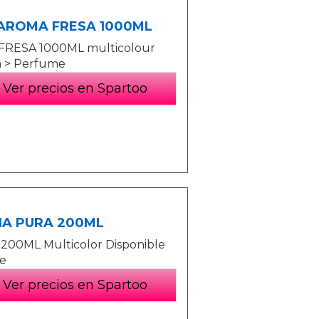
 AROMA FRESA 1000ML
RESA 1000ML multicolour
a > Perfume
Ver precios en Spartoo
NA PURA 200ML
00ML Multicolor Disponible
te
Ver precios en Spartoo