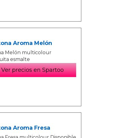
etona Aroma Melón
ma Melón multicolour
Quita esmalte
Ver precios en Spartoo
tona Aroma Fresa
a Fresa multicolour Disponible