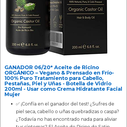
GANADOR 06/20* Aceite de Ricino
ORGÁNICO – Vegano & Prensado en Frío-
100% Puro Tratamiento para Cabello,
Pestañas, Piel y Uñas - Botella de Vidrio
200ml - Usar como Crema Hidratante Facial
Mujer
✅ ¡Confía en el ganador del test! ¿Sufres de
piel seca, cabello o uñas quebradizas o caspa?
¿Todavía no has encontrado nada para aliviar
tus síntomas? El Aceite de Ricino de Satin