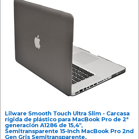
Lilware Smooth Touch Ultra Slim - Carcasa
rígida de plástico para MacBook Pro de 2ª
generación A1286 de 15,4",
Semitransparente 15-Inch MacBook Pro 2nd
Gen Gris Semitransparente.