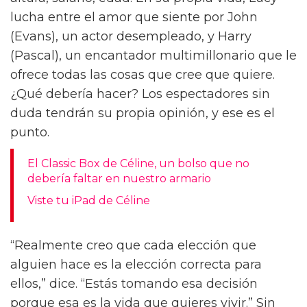
Pascal, explora todos esos obstáculos que
hemos puesto en nuestro propio camino.
“Cada vez se nos dice que no necesitamos
amor”, dice. “Necesitarlo es debilidad y
desesperación. Pero, de hecho, es muy
valiente decirle a alguien: ‘Lo que necesito es
amor.’”
En Materialists, Lucy (Johnson) trabaja como
casamentera, conectando a sus clientes con
posibles parejas cuya viabilidad se determina
casi exclusivamente por números: peso,
altura, salario, edad. En su propia vida, Lucy
lucha entre el amor que siente por John
(Evans), un actor desempleado, y Harry
(Pascal), un encantador multimillonario que le
ofrece todas las cosas que cree que quiere.