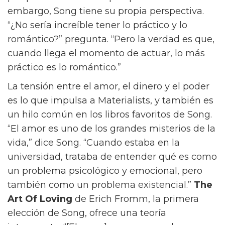
¿Qué debería hacer? Los espectadores sin
duda tendrán su propia opinión, y ese es el
punto.
El Classic Box de Céline, un bolso que no
debería faltar en nuestro armario
Viste tu iPad de Céline
“Realmente creo que cada elección que
alguien hace es la elección correcta para
ellos,” dice. “Estás tomando esa decisión
porque esa es la vida que quieres vivir.” Sin
embargo, Song tiene su propia perspectiva.
“¿No sería increíble tener lo práctico y lo
romántico?” pregunta. “Pero la verdad es que,
cuando llega el momento de actuar, lo más