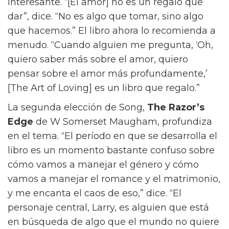
práctico es lo romántico.”
La tensión entre el amor, el dinero y el poder
es lo que impulsa a Materialists, y también es
un hilo común en los libros favoritos de Song.
“El amor es uno de los grandes misterios de la
vida,” dice Song. “Cuando estaba en la
universidad, trataba de entender qué es como
un problema psicológico y emocional, pero
también como un problema existencial.”
The
Art Of Loving
de Erich Fromm, la primera
elección de Song, ofrece una teoría
interesante. “[El amor] no es un regalo que
dar”, dice. “No es algo que tomar, sino algo
que hacemos.” El libro ahora lo recomienda a
menudo. “Cuando alguien me pregunta, ‘Oh,
quiero saber más sobre el amor, quiero