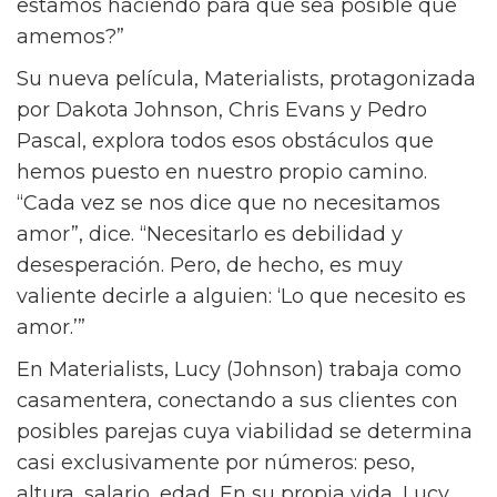
Para la directora Celine Song, la cura para la
epidemia de soledad es bastante sencilla. “La
soledad siempre ha existido, y una solución a
eso siempre ha sido el amor”, dice Song, cuyo
película de 2023, Past Lives, fue nominada a
dos Premios de la Academia. “Pero entonces
me pregunto, ¿hay algún intento que
estamos haciendo para que sea posible que
amemos?”
Su nueva película, Materialists, protagonizada
por Dakota Johnson, Chris Evans y Pedro