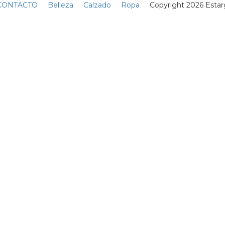
magen 1 de
11
ia
¿Qué dice la Biblia sobre
la homosexualidad?
a
Bueno, para empezar,
Jesús no era un
homófobo
10 Abril
-ki
La calva trenzada es la
u
forma más cool de fingir
un corte al ras
07 Junio