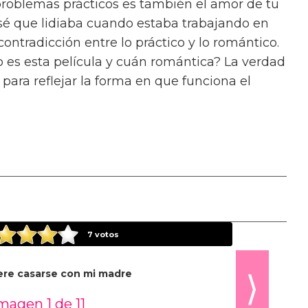
 regalo.”
 Razor’s Edge
de W Somerset Maugham,
o en que se desarrolla el libro es un momento
os a manejar el género y cómo vamos a
o, y me encanta el caos de eso,” dice. “El
ien que está en búsqueda de algo que el mundo
haza una vida de ambición para “hospedarse”
el dejándolo por Gray, un hombre de carrera.
poco serio?” dice Song sobre la dinámica entre
la persona más seria aquí.”
d A Person Be? de Sheila Heti
, ofrece un
mor romántico y la identidad. “No he leído
n femenina tan bien y tan profundamente como
o sé del todo por qué, pero hay algo sobre su
elación con ser una chica, ambición y codicia.