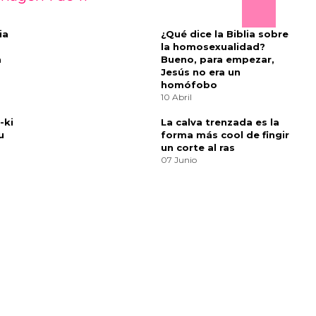
deseada —o la voluntad de ser querido, y el
ay algo en él con lo que siempre me siento
ealmente es muy honesto.”
anónica que rinde homenaje a las tensiones
and Prejudice
de Jane Austen. “La fantasía de
s problemas prácticos es también el amor de tu
e sé que lidiaba cuando estaba trabajando en
 contradicción entre lo práctico y lo romántico.
o es esta película y cuán romántica? La verdad
para reflejar la forma en que funciona el