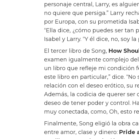
Viste tu iPad de Céline
“Realmente creo que cada elección
para ellos,” dice. “Estás tomando 
vivir.” Sin embargo, Song tiene su 
lo práctico y lo romántico?” pregu
momento de actuar, lo más práctic
La tensión entre el amor, el dinero
también es un hilo común en los li
grandes misterios de la vida,” dic
trataba de entender qué es como 
también como un problema existe
primera elección de Song, ofrece u
regalo que dar”, dice. “No es algo
ahora lo recomienda a menudo. “
saber más sobre el amor, quiero 