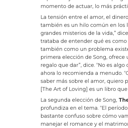
estamos haciendo para que sea 
Su nueva película, Materialists, 
y Pedro Pascal, explora todos es
propio camino. “Cada vez se nos 
“Necesitarlo es debilidad y deses
decirle a alguien: ‘Lo que necesito
En Materialists, Lucy (Johnson) 
clientes con posibles parejas cuy
por números: peso, altura, salario,
amor que siente por John (Evans),
encantador multimillonario que le
¿Qué debería hacer? Los espectad
ese es el punto.
El Classic Box de Céline, un bolso 