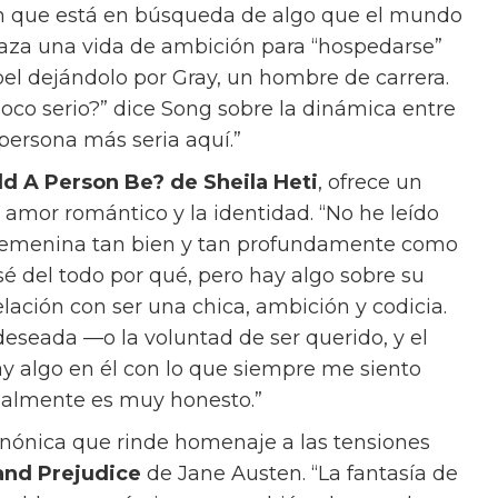
 que alguien hace es la elección correcta
esa decisión porque esa es la vida que quieres
propia perspectiva. “¿No sería increíble tener
nta. “Pero la verdad es que, cuando llega el
o es lo romántico.”
 y el poder es lo que impulsa a Materialists, y
bros favoritos de Song. “El amor es uno de los
e Song. “Cuando estaba en la universidad,
un problema psicológico y emocional, pero
ncial.”
The Art Of Loving
de Erich Fromm, la
na teoría interesante. “[El amor] no es un
 que tomar, sino algo que hacemos.” El libro
Cuando alguien me pregunta, ‘Oh, quiero
pensar sobre el amor más profundamente,’