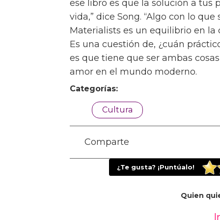
[The Art of Loving] es un libro que
La segunda elección de Song,
The
profundiza en el tema. “El períod
bastante confuso sobre cómo vam
manejar el romance y el matrimoni
personaje central, Larry, es algu
no quiere que persiga.” Larry rec
por Europa, con su prometida Isab
“Ella dice, ¿cómo puedes ser tan 
Isabel y Larry. “Y él dice, no, soy 
El tercer libro de Song,
How Shoul
examen igualmente complejo del a
un libro que refleje mi condició
este libro en particular,” dice. “N
relación con el deseo erótico, su r