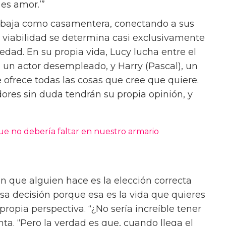
cura para la epidemia de soledad es bastante
xistido, y una solución a eso siempre ha sido el
e 2023, Past Lives, fue nominada a dos
ntonces me pregunto, ¿hay algún intento que