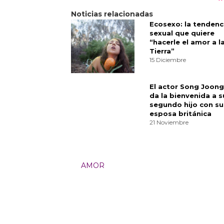
Además, la codicia de querer ser 
deseo de tener poder y control. H
muy conectada, como, Oh, esto r
Finalmente, Song eligió la obra c
entre amor, clase y dinero:
Pride 
ese libro es que la solución a tu
vida,” dice Song. “Algo con lo qu
Materialists es un equilibrio en la
Es una cuestión de, ¿cuán práctic
es que tiene que ser ambas cosas 
amor en el mundo moderno.
Categorías:
Cultura