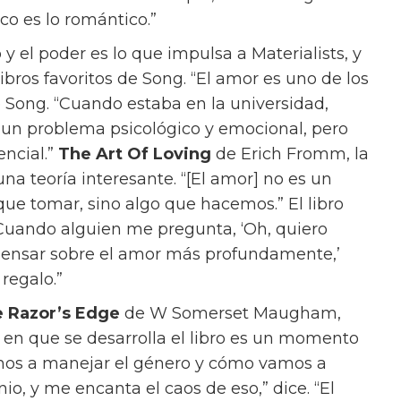
posible que amemos?”
protagonizada por Dakota Johnson, Chris Evans
os obstáculos que hemos puesto en nuestro
dice que no necesitamos amor”, dice.
peración. Pero, de hecho, es muy valiente
 es amor.’”
trabaja como casamentera, conectando a sus
a viabilidad se determina casi exclusivamente
 edad. En su propia vida, Lucy lucha entre el
 un actor desempleado, y Harry (Pascal), un
 ofrece todas las cosas que cree que quiere.
ores sin duda tendrán su propia opinión, y
que no debería faltar en nuestro armario