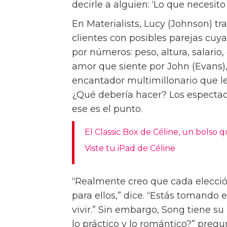
Para la directora Celine Song, la 
sencilla. “La soledad siempre ha e
amor”, dice Song, cuyo película d
Premios de la Academia. “Pero e