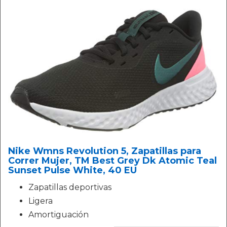
Nike Wmns Revolution 5, Zapatillas para
Correr Mujer, TM Best Grey Dk Atomic Teal
Sunset Pulse White, 40 EU
Zapatillas deportivas
Ligera
Amortiguación