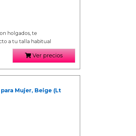
son holgados, te
o a tu talla habitual
Ver precios
para Mujer, Beige (Lt