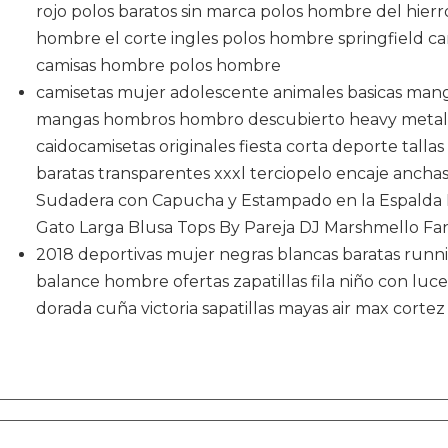
rojo polos baratos sin marca polos hombre del hierr
hombre el corte ingles polos hombre springfield cam
camisas hombre polos hombre
camisetas mujer adolescente animales basicas manga
mangas hombros hombro descubierto heavy metal h
caidocamisetas originales fiesta corta deporte tall
baratas transparentes xxxl terciopelo encaje anchas
Sudadera con Capucha y Estampado en la Espalda 
Gato Larga Blusa Tops By Pareja DJ Marshmello F
2018 deportivas mujer negras blancas baratas run
balance hombre ofertas zapatillas fila niño con luce
dorada cuña victoria sapatillas mayas air max cortez