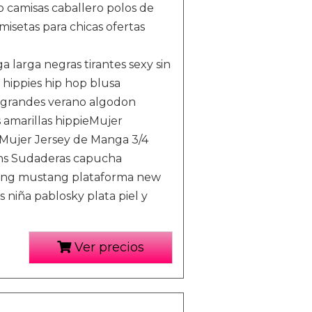
o camisas caballero polos de
isetas para chicas ofertas
 larga negras tirantes sexy sin
ippies hip hop blusa
as grandes verano algodon
 amarillas hippieMujer
Mujer Jersey de Manga 3/4
ans Sudaderas capucha
ning mustang plataforma new
s niña pablosky plata piel y
Ver precios