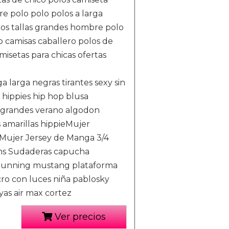
e polo polo polos a larga
os tallas grandes hombre polo
o camisas caballero polos de
isetas para chicas ofertas
 larga negras tirantes sexy sin
ippies hip hop blusa
as grandes verano algodon
 amarillas hippieMujer
Mujer Jersey de Manga 3/4
ans Sudaderas capucha
s running mustang plataforma
cro con luces niña pablosky
yas air max cortez
Ver precios