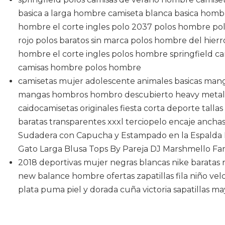
basica a larga hombre camiseta blanca basica hombr
hombre el corte ingles polo 2037 polos hombre pol
rojo polos baratos sin marca polos hombre del hierr
hombre el corte ingles polos hombre springfield cam
camisas hombre polos hombre
camisetas mujer adolescente animales basicas manga
mangas hombros hombro descubierto heavy metal h
caidocamisetas originales fiesta corta deporte tall
baratas transparentes xxxl terciopelo encaje anchas
Sudadera con Capucha y Estampado en la Espalda 
Gato Larga Blusa Tops By Pareja DJ Marshmello F
2018 deportivas mujer negras blancas nike barata
new balance hombre ofertas zapatillas fila niño vel
plata puma piel y dorada cuña victoria sapatillas ma