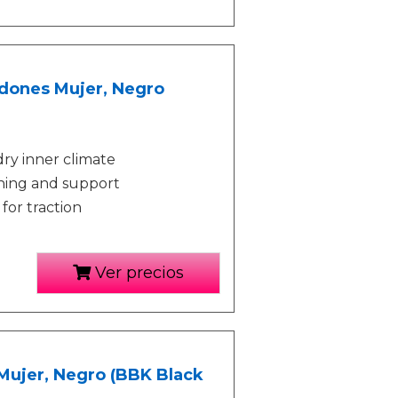
ordones Mujer, Negro
g
dry inner climate
oning and support
for traction
Ver precios
 Mujer, Negro (BBK Black