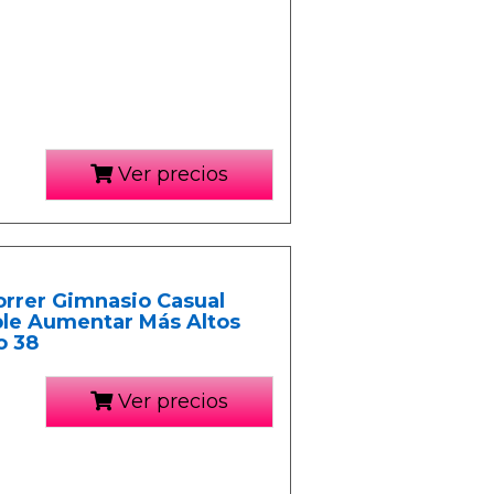
Ver precios
orrer Gimnasio Casual
ble Aumentar Más Altos
o 38
Ver precios