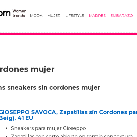
MODA
MUJER
LIFESTYLE
MADRES
EMBARAZO
ordones mujer
las sneakers sin cordones mujer
GIOSEPPO SAVOCA, Zapatillas sin Cordones par
Beig), 41 EU
Sneakers para mujer Gioseppo
Zapatillas con corte abierto en serraje con textura