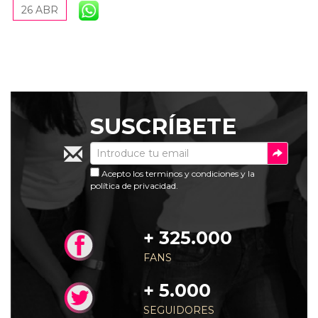
26 ABR
Susc
SUSCRÍBETE
Acepto los
terminos y condiciones
y la
política de privacidad
.
+ 325.000
FANS
+ 5.000
SEGUIDORES