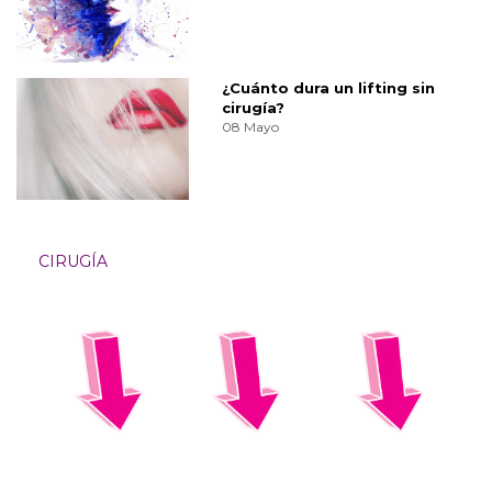
¿Cuánto dura un lifting sin
cirugía?
08 Mayo
CIRUGÍA