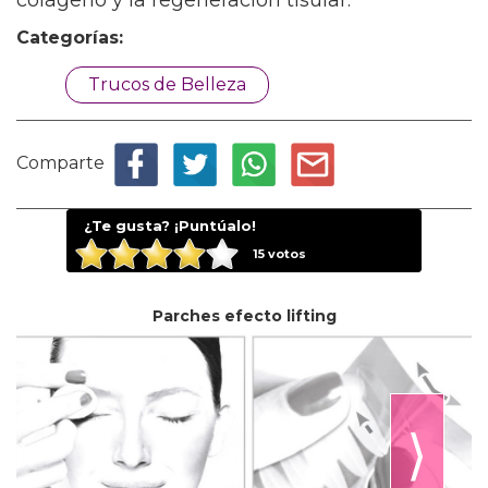
colágeno y la regeneración tisular.
Categorías:
Trucos de Belleza
Comparte
¿Te gusta? ¡Puntúalo!
15
votos
Parches efecto lifting
⟩