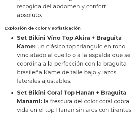
recogida del abdomen y confort
absoluto.
Explosión de color y sofisticación
Set Bikini Vino Top Akira + Braguita
Kame:
un clásico top triangulo en tono
vino atado al cuello o a la espalda que se
coordina a la perfección con la braguita
brasileña Kame de talle bajo y lazos
laterales ajustables.
Set Bikini Coral Top Hanan + Braguita
Manami:
la frescura del color coral cobra
vida en el top Hanan sin aros con tirantes
anchos fijos. Se acompaña de la braguita
brasileña Manami de tiro alto y cobertura
media, una opción única para enmarcar