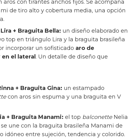
n aros con tirantes anchos fijos. Se acompaña
mi de tiro alto y cobertura media, una opción
ra.
Lira + Braguita Bella:
un diseño elaborado en
yo top en triángulo Lira y la braguita brasileña
or incorporar un sofisticado
aro de
 en el lateral
. Un detalle de diseño que
Rinna + Braguita Gina:
un estampado
tte
con aros sin espuma y una braguita en V
lia + Braguita Manami:
el top
balconette
Nelia
s se une con la braguita brasileña Manami de
rio idóneo entre sujeción, tendencia y colorido.