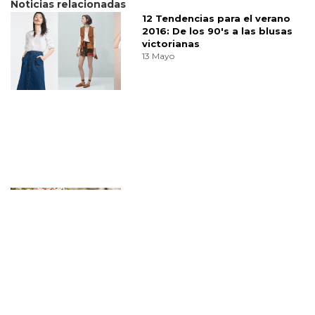
Noticias relacionadas
12 Tendencias para el verano
2016: De los 90's a las blusas
victorianas
13 Mayo
Blusas frescas y versátiles: las
claves para estrenar la
primavera con estilo
18 Marzo
Todos los consejos de moda
que recopilamos de "El verano
que me puse guapa"