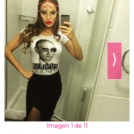
⟩
Imagen 1 de
11