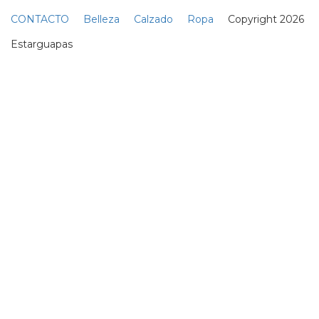
La calva trenzada es la forma
más cool de fingir un corte al
ras
07 Junio
AMOR