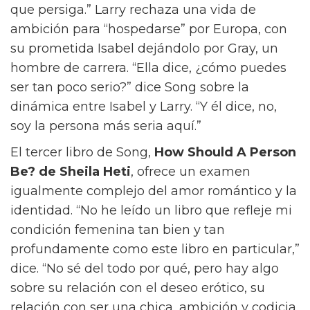
pensar sobre el amor más profundamente,’
[The Art of Loving] es un libro que regalo.”
La segunda elección de Song,
The Razor’s
Edge
de W Somerset Maugham, profundiza
en el tema. “El período en que se desarrolla el
libro es un momento bastante confuso sobre
cómo vamos a manejar el género y cómo
vamos a manejar el romance y el matrimonio,
y me encanta el caos de eso,” dice. “El
personaje central, Larry, es alguien que está
en búsqueda de algo que el mundo no quiere
que persiga.” Larry rechaza una vida de
ambición para “hospedarse” por Europa, con
su prometida Isabel dejándolo por Gray, un
hombre de carrera. “Ella dice, ¿cómo puedes