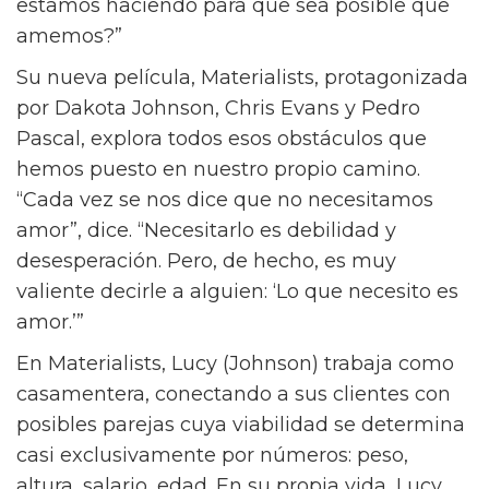
Para la directora Celine Song, la cura para la
epidemia de soledad es bastante sencilla. “La
soledad siempre ha existido, y una solución a
eso siempre ha sido el amor”, dice Song, cuyo
película de 2023, Past Lives, fue nominada a
dos Premios de la Academia. “Pero entonces
me pregunto, ¿hay algún intento que
estamos haciendo para que sea posible que
amemos?”
Su nueva película, Materialists, protagonizada
por Dakota Johnson, Chris Evans y Pedro