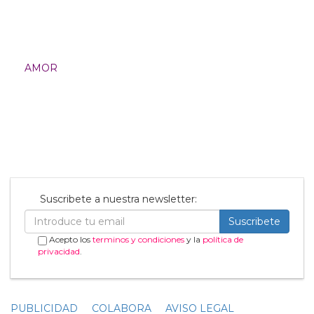
Imagen 1 de
11
Noticias relacionadas
Ecosexo: la tendencia sexual
que quiere “hacerle el amor a
la Tierra”
15 Diciembre
Por Qué la Superestrella de U2
Bono Siempre Usa Gafas de
Sol
01 Julio
El actor Song Joong-ki da la
bienvenida a su segundo hijo
con su esposa británica
21 Noviembre