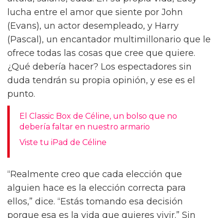
Pascal, explora todos esos obstáculos que
hemos puesto en nuestro propio camino.
“Cada vez se nos dice que no necesitamos
amor”, dice. “Necesitarlo es debilidad y
desesperación. Pero, de hecho, es muy
valiente decirle a alguien: ‘Lo que necesito es
amor.’”
En Materialists, Lucy (Johnson) trabaja como
casamentera, conectando a sus clientes con
posibles parejas cuya viabilidad se determina
casi exclusivamente por números: peso,
altura, salario, edad. En su propia vida, Lucy
lucha entre el amor que siente por John
(Evans), un actor desempleado, y Harry
(Pascal), un encantador multimillonario que le
ofrece todas las cosas que cree que quiere.