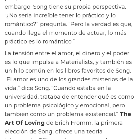
¿Qué debería hacer? Los espectadores sin
duda tendrán su propia opinión, y ese es el
punto.
El Classic Box de Céline, un bolso que no
debería faltar en nuestro armario
Viste tu iPad de Céline
“Realmente creo que cada elección que
alguien hace es la elección correcta para
ellos,” dice. “Estás tomando esa decisión
porque esa es la vida que quieres vivir.” Sin
embargo, Song tiene su propia perspectiva.
“¿No sería increíble tener lo práctico y lo
romántico?” pregunta. “Pero la verdad es que,
cuando llega el momento de actuar, lo más