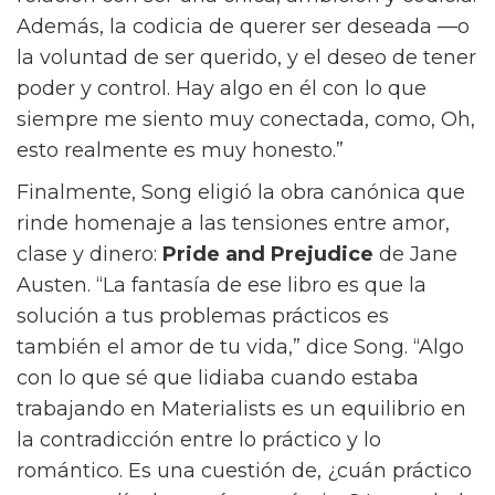
ser tan poco serio?” dice Song sobre la
dinámica entre Isabel y Larry. “Y él dice, no,
soy la persona más seria aquí.”
El tercer libro de Song,
How Should A Person
Be? de Sheila Heti
, ofrece un examen
igualmente complejo del amor romántico y la
identidad. “No he leído un libro que refleje mi
condición femenina tan bien y tan
profundamente como este libro en particular,”
dice. “No sé del todo por qué, pero hay algo
sobre su relación con el deseo erótico, su
relación con ser una chica, ambición y codicia.
Además, la codicia de querer ser deseada —o
la voluntad de ser querido, y el deseo de tener
poder y control. Hay algo en él con lo que
siempre me siento muy conectada, como, Oh,