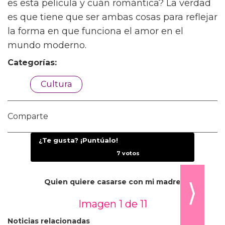
esto realmente es muy honesto.”
Finalmente, Song eligió la obra canónica que
rinde homenaje a las tensiones entre amor,
clase y dinero:
Pride and Prejudice
de Jane
Austen. “La fantasía de ese libro es que la
solución a tus problemas prácticos es
también el amor de tu vida,” dice Song. “Algo
con lo que sé que lidiaba cuando estaba
trabajando en Materialists es un equilibrio en
la contradicción entre lo práctico y lo
romántico. Es una cuestión de, ¿cuán práctico
es esta película y cuán romántica? La verdad
es que tiene que ser ambas cosas para reflejar
la forma en que funciona el amor en el
mundo moderno.
Categorías: