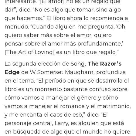
práctico es lo romántico.”
La tensión entre el amor, el dinero y el poder
es lo que impulsa a Materialists, y también es
un hilo común en los libros favoritos de Song.
“El amor es uno de los grandes misterios de la
vida,” dice Song. “Cuando estaba en la
universidad, trataba de entender qué es como
un problema psicológico y emocional, pero
también como un problema existencial.”
The
Art Of Loving
de Erich Fromm, la primera
elección de Song, ofrece una teoría
interesante. “[El amor] no es un regalo que
dar”, dice. “No es algo que tomar, sino algo
que hacemos.” El libro ahora lo recomienda a
menudo. “Cuando alguien me pregunta, ‘Oh,
quiero saber más sobre el amor, quiero