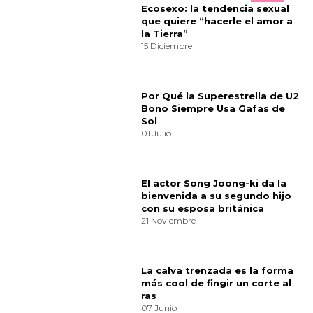
Cultura
Comparte
¿Te gusta? ¡Puntúalo!
7
votos
Quien quiere casarse con mi madre
⟩