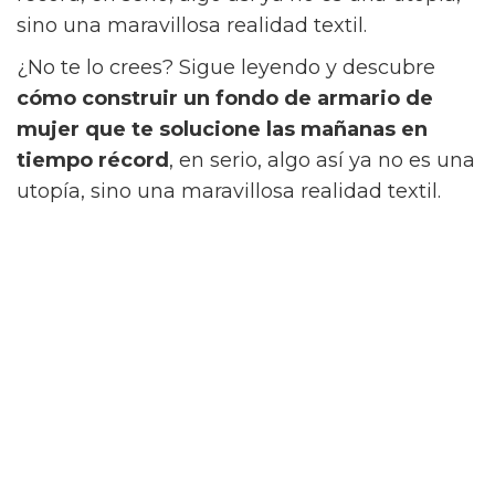
récord, en serio, algo así ya no es una utopía,
sino una maravillosa realidad textil.
¿No te lo crees? Sigue leyendo y descubre
cómo construir un fondo de armario de
mujer que te solucione las mañanas en
tiempo récord
, en serio, algo así ya no es una
utopía, sino una maravillosa realidad textil.
La versatilidad hecha prenda:
por qué la blusa es el comodín
del armario estival
Dentro de la moda de mujer Cortefiel, la
blusa
es el
auténtico comodín del vestidor
. A
diferencia de un vestido estructurado, que
solo sirve para un look sobrio o una camiseta
que grita “informal”, esta clase de prenda te