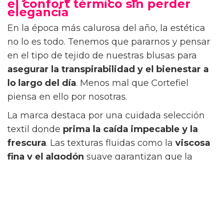
el confort térmico sin perder
elegancia
En la época más calurosa del año, la estética
no lo es todo. Tenemos que pararnos y pensar
en el tipo de tejido de nuestras blusas para
asegurar la transpirabilidad y el bienestar
a
lo largo del día
. Menos mal que Cortefiel
piensa en ello por nosotras.
La marca destaca por una cuidada selección
textil donde
prima la caída impecable y la
frescura
. Las texturas fluidas como la
viscosa
fina y el algodón
suave garantizan que la
prenda no se pegue al cuerpo, facilitando una
total libertad de movimiento en la oficina.
Mención especial merecen las
blusas de lino
de Cortefiel
, la fibra natural por excelencia