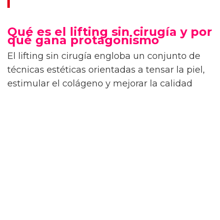
Qué es el lifting sin cirugía y por
qué gana protagonismo
El lifting sin cirugía engloba un conjunto de
técnicas estéticas orientadas a tensar la piel,
estimular el colágeno y mejorar la calidad
cutánea sin pasar por el quirófano. A
diferencia del lifting tradicional, no requiere
anestesia general ni largos periodos de
recuperación, lo que explica su creciente
demanda.
Además, estas técnicas permiten actuar de
forma selectiva sobre distintas capas de la
piel.
La clave está en tratar la flacidez desde
el interior
, activando los mecanismos