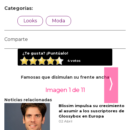
Categorías:
Looks
Moda
Comparte
¿Te gusta? ¡Puntúalo!
4
votos
Famosas que disimulan su frente ancha