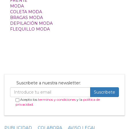
Imagen 1 de
11
Noticias relacionadas
Blissim impulsa su crecimiento
al asumir a los suscriptores de
Glossybox en Europa
02 Abril
Cosnova ve un crecimiento del
17% en ventas en 2024,
duplicando su tamaño en tres
años
08 Febrero