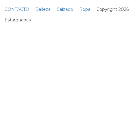
60 mejores ventas de moda de
la semana cibernética en 2020
25 Noviembre
FRENTE
MODA
COLETA MODA
BRAGAS MODA
DEPILACIÓN MODA
FLEQUILLO MODA