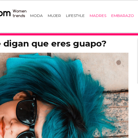
MODA
MUJER
LIFESTYLE
MADRES
EMBARAZO
e digan que eres guapo?