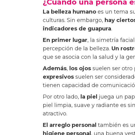
¿Cuando una persona e
La belleza humano
es un tema sub
culturas. Sin embargo,
hay cierto
indicadores de guapura
.
En primer lugar
, la simetría faci
percepción de la belleza.
Un rostr
que se asocia con la salud y la ge
Además
,
los ojos
suelen ser otro
expresivos
suelen ser considerado
tienen capacidad de comunicació
Por otro lado,
la piel
juega un pape
piel limpia, suave y radiante es s
atractivo.
El arreglo personal
también es un
higiene personal
, una buena vest