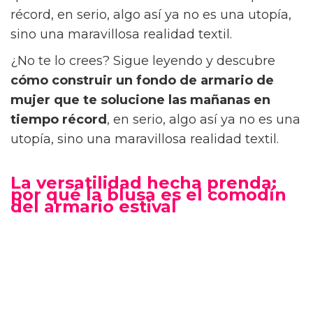
récord, en serio, algo así ya no es una utopía,
sino una maravillosa realidad textil.
¿No te lo crees? Sigue leyendo y descubre
cómo construir un fondo de armario de
mujer que te solucione las mañanas en
tiempo récord
, en serio, algo así ya no es una
utopía, sino una maravillosa realidad textil.
La versatilidad hecha prenda:
por qué la blusa es el comodín
del armario estival
Dentro de la moda de mujer Cortefiel, la
blusa
es el
auténtico comodín del vestidor
. A
diferencia de un vestido estructurado, que
solo sirve para un look sobrio o una camiseta
que grita “informal”, esta clase de prenda te