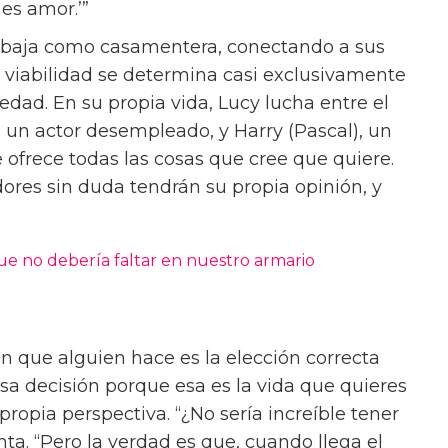
cura para la epidemia de soledad es bastante
xistido, y una solución a eso siempre ha sido el
e 2023, Past Lives, fue nominada a dos
ntonces me pregunto, ¿hay algún intento que