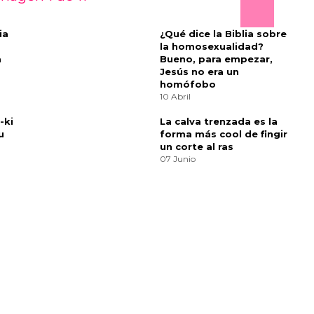
deseada —o la voluntad de ser querido, y el
ay algo en él con lo que siempre me siento
ealmente es muy honesto.”
anónica que rinde homenaje a las tensiones
and Prejudice
de Jane Austen. “La fantasía de
s problemas prácticos es también el amor de tu
e sé que lidiaba cuando estaba trabajando en
 contradicción entre lo práctico y lo romántico.
o es esta película y cuán romántica? La verdad
para reflejar la forma en que funciona el