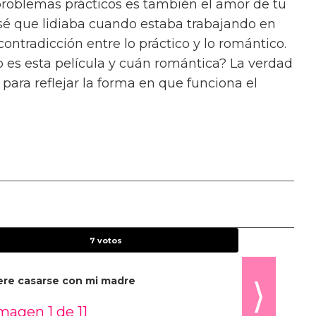
 regalo.”
 Razor’s Edge
de W Somerset Maugham,
o en que se desarrolla el libro es un momento
os a manejar el género y cómo vamos a
o, y me encanta el caos de eso,” dice. “El
ien que está en búsqueda de algo que el mundo
haza una vida de ambición para “hospedarse”
el dejándolo por Gray, un hombre de carrera.
poco serio?” dice Song sobre la dinámica entre
la persona más seria aquí.”
d A Person Be? de Sheila Heti
, ofrece un
mor romántico y la identidad. “No he leído
n femenina tan bien y tan profundamente como
o sé del todo por qué, pero hay algo sobre su
elación con ser una chica, ambición y codicia.