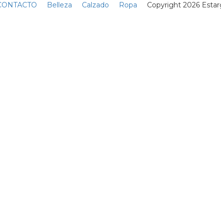
magen 1 de
11
ia
¿Qué dice la Biblia sobre
la homosexualidad?
a
Bueno, para empezar,
Jesús no era un
homófobo
10 Abril
-ki
La calva trenzada es la
u
forma más cool de fingir
un corte al ras
07 Junio