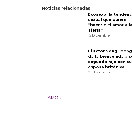
Además, la codicia de querer ser 
deseo de tener poder y control. H
muy conectada, como, Oh, esto r
Finalmente, Song eligió la obra c
entre amor, clase y dinero:
Pride 
ese libro es que la solución a tu
vida,” dice Song. “Algo con lo qu
Materialists es un equilibrio en la
Es una cuestión de, ¿cuán práctic
es que tiene que ser ambas cosas 
amor en el mundo moderno.
Categorías:
Cultura