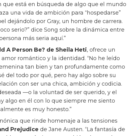
 que alguien hace es la elección correcta
esa decisión porque esa es la vida que quieres
propia perspectiva. “¿No sería increíble tener
nta. “Pero la verdad es que, cuando llega el
o es lo romántico.”
 y el poder es lo que impulsa a Materialists, y
bros favoritos de Song. “El amor es uno de los
e Song. “Cuando estaba en la universidad,
un problema psicológico y emocional, pero
ncial.”
The Art Of Loving
de Erich Fromm, la
na teoría interesante. “[El amor] no es un
 que tomar, sino algo que hacemos.” El libro
Cuando alguien me pregunta, ‘Oh, quiero
pensar sobre el amor más profundamente,’