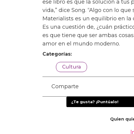
[The Art of Loving] es un libro que
La segunda elección de Song,
The
profundiza en el tema. “El períod
bastante confuso sobre cómo vam
manejar el romance y el matrimoni
personaje central, Larry, es algu
no quiere que persiga.” Larry rec
por Europa, con su prometida Isab
“Ella dice, ¿cómo puedes ser tan 
Isabel y Larry. “Y él dice, no, soy 
El tercer libro de Song,
How Shoul
examen igualmente complejo del a
un libro que refleje mi condició
este libro en particular,” dice. “N
relación con el deseo erótico, su r