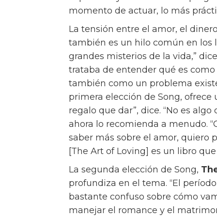
estamos haciendo para que sea 
Su nueva película, Materialists, 
y Pedro Pascal, explora todos es
propio camino. “Cada vez se nos 
“Necesitarlo es debilidad y deses
decirle a alguien: ‘Lo que necesito
En Materialists, Lucy (Johnson) 
clientes con posibles parejas cuy
por números: peso, altura, salario,
amor que siente por John (Evans),
encantador multimillonario que le
¿Qué debería hacer? Los espectad
ese es el punto.
El Classic Box de Céline, un bolso 