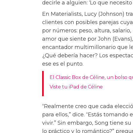
Para la directora Celine Song, la 
sencilla. “La soledad siempre ha e
amor”, dice Song, cuyo película d
Premios de la Academia. “Pero e