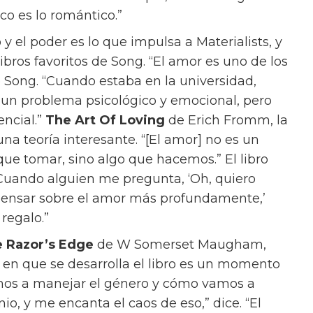
posible que amemos?”
protagonizada por Dakota Johnson, Chris Evans
os obstáculos que hemos puesto en nuestro
dice que no necesitamos amor”, dice.
peración. Pero, de hecho, es muy valiente
 es amor.’”
trabaja como casamentera, conectando a sus
a viabilidad se determina casi exclusivamente
 edad. En su propia vida, Lucy lucha entre el
 un actor desempleado, y Harry (Pascal), un
 ofrece todas las cosas que cree que quiere.
ores sin duda tendrán su propia opinión, y
que no debería faltar en nuestro armario