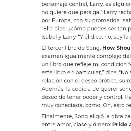
Viste tu iPad de Céline
“Realmente creo que cada elección
para ellos,” dice. “Estás tomando 
vivir.” Sin embargo, Song tiene su 
lo práctico y lo romántico?” pregu
momento de actuar, lo más práctic
La tensión entre el amor, el dinero
también es un hilo común en los li
grandes misterios de la vida,” dic
trataba de entender qué es como 
también como un problema existe
primera elección de Song, ofrece u
regalo que dar”, dice. “No es algo
ahora lo recomienda a menudo. “
saber más sobre el amor, quiero 