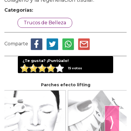
colágeno y la regeneración tisular.
Categorías:
Trucos de Belleza
Comparte
¿Te gusta? ¡Puntúalo!
15
votos
Parches efecto lifting
⟩