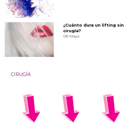
¿Cuánto dura un lifting sin
cirugía?
08 Mayo
CIRUGÍA