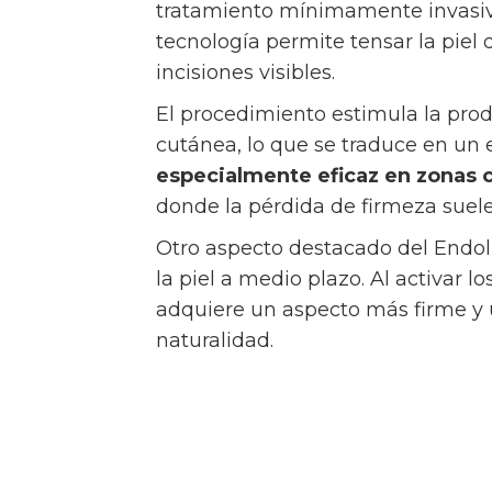
tratamiento mínimamente invasiv
tecnología permite tensar la piel d
incisiones visibles.
El procedimiento estimula la prod
cutánea, lo que se traduce en un e
especialmente eficaz en zonas co
donde la pérdida de firmeza suele
Otro aspecto destacado del Endoli
la piel a medio plazo. Al activar l
adquiere un aspecto más firme y 
naturalidad.
Ultherapy y su papel en
La tecnología basada en ultrason
relevante en el ámbito del rejuve