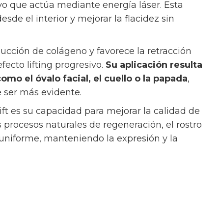
o que actúa mediante energía láser. Esta
esde el interior y mejorar la flacidez sin
ucción de colágeno y favorece la retracción
fecto lifting progresivo.
Su aplicación resulta
mo el óvalo facial, el cuello o la papada
,
 ser más evidente.
ft es su capacidad para mejorar la calidad de
os procesos naturales de regeneración, el rostro
uniforme, manteniendo la expresión y la
 la estimulación del colágeno
idos focalizados ha supuesto un avance
necimiento facial.
Ultherapy en Madrid
es uno