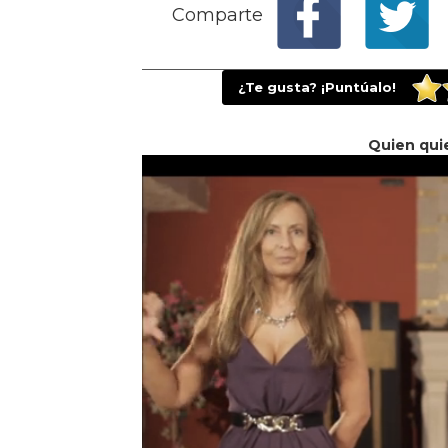
Comparte
¿Te gusta? ¡Puntúalo!
Quien qui