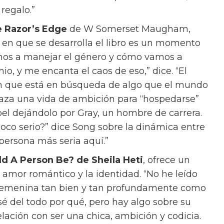
 regalo.”
 Razor’s Edge
de W Somerset Maugham,
o en que se desarrolla el libro es un momento
os a manejar el género y cómo vamos a
o, y me encanta el caos de eso,” dice. “El
ien que está en búsqueda de algo que el mundo
haza una vida de ambición para “hospedarse”
el dejándolo por Gray, un hombre de carrera.
poco serio?” dice Song sobre la dinámica entre
la persona más seria aquí.”
d A Person Be? de Sheila Heti
, ofrece un
mor romántico y la identidad. “No he leído
n femenina tan bien y tan profundamente como
o sé del todo por qué, pero hay algo sobre su
elación con ser una chica, ambición y codicia.