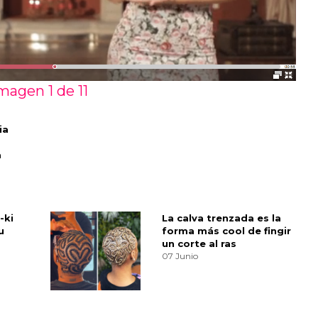
magen 1 de
11
ia
a
-ki
La calva trenzada es la
u
forma más cool de fingir
un corte al ras
07 Junio