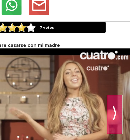
7
votos
ere casarse con mi madre
⟩