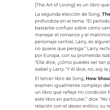
[The Art of Loving] es un libro que
La segunda elección de Song,
The
profundiza en el tema. “El períod
bastante confuso sobre cómo vam
manejar el romance y el matrimoni
personaje central, Larry, es algu
no quiere que persiga.” Larry rec
por Europa, con su prometida Isab
“Ella dice, ¿cómo puedes ser tan 
Isabel y Larry. “Y él dice, no, soy 
El tercer libro de Song,
How Shoul
examen igualmente complejo del a
un libro que refleje mi condició
este libro en particular,” dice. “N
relación con el deseo erótico, su r