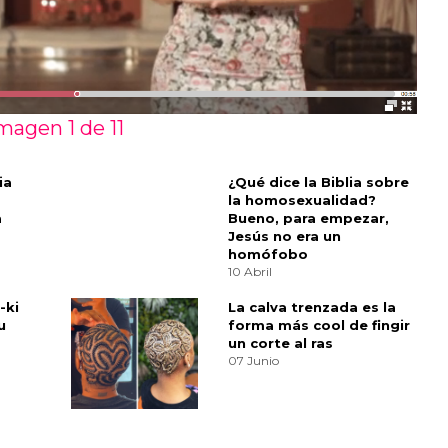
magen 1 de
11
ia
¿Qué dice la Biblia sobre
la homosexualidad?
a
Bueno, para empezar,
Jesús no era un
homófobo
10 Abril
-ki
La calva trenzada es la
u
forma más cool de fingir
un corte al ras
07 Junio