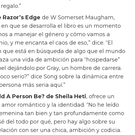
 regalo.”
 Razor’s Edge
de W Somerset Maugham,
o en que se desarrolla el libro es un momento
os a manejar el género y cómo vamos a
o, y me encanta el caos de eso,” dice. “El
ien que está en búsqueda de algo que el mundo
haza una vida de ambición para “hospedarse”
el dejándolo por Gray, un hombre de carrera.
poco serio?” dice Song sobre la dinámica entre
la persona más seria aquí.”
d A Person Be? de Sheila Heti
, ofrece un
mor romántico y la identidad. “No he leído
n femenina tan bien y tan profundamente como
o sé del todo por qué, pero hay algo sobre su
elación con ser una chica, ambición y codicia.