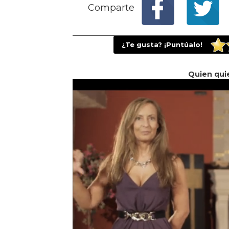
Comparte
¿Te gusta? ¡Puntúalo!
Quien qui