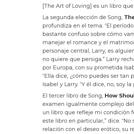
[The Art of Loving] es un libro que
La segunda elección de Song,
The
profundiza en el tema. “El períod
bastante confuso sobre cómo vam
manejar el romance y el matrimoni
personaje central, Larry, es algu
no quiere que persiga.” Larry rec
por Europa, con su prometida Isab
“Ella dice, ¿cómo puedes ser tan 
Isabel y Larry. “Y él dice, no, soy 
El tercer libro de Song,
How Shoul
examen igualmente complejo del a
un libro que refleje mi condició
este libro en particular,” dice. “N
relación con el deseo erótico, su r