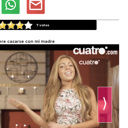
7
votos
ere casarse con mi madre
⟩