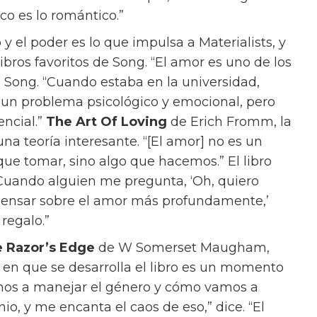
posible que amemos?”
protagonizada por Dakota Johnson, Chris Evans
os obstáculos que hemos puesto en nuestro
dice que no necesitamos amor”, dice.
peración. Pero, de hecho, es muy valiente
 es amor.’”
trabaja como casamentera, conectando a sus
a viabilidad se determina casi exclusivamente
 edad. En su propia vida, Lucy lucha entre el
 un actor desempleado, y Harry (Pascal), un
 ofrece todas las cosas que cree que quiere.
ores sin duda tendrán su propia opinión, y
que no debería faltar en nuestro armario