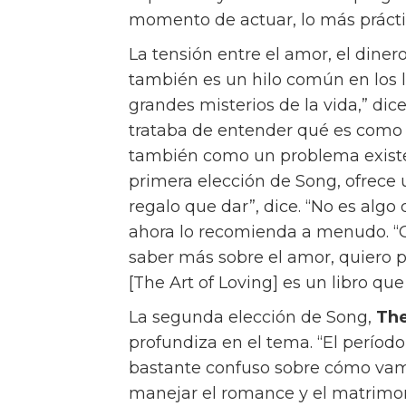
estamos haciendo para que sea 
Su nueva película, Materialists, 
y Pedro Pascal, explora todos es
propio camino. “Cada vez se nos 
“Necesitarlo es debilidad y deses
decirle a alguien: ‘Lo que necesito
En Materialists, Lucy (Johnson) 
clientes con posibles parejas cuy
por números: peso, altura, salario,
amor que siente por John (Evans),
encantador multimillonario que le
¿Qué debería hacer? Los espectad
ese es el punto.
El Classic Box de Céline, un bolso 