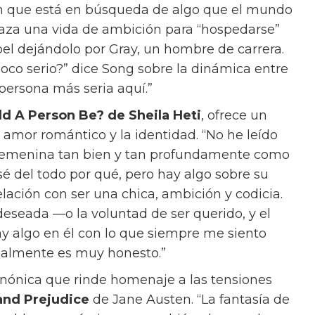
 que alguien hace es la elección correcta
esa decisión porque esa es la vida que quieres
propia perspectiva. “¿No sería increíble tener
nta. “Pero la verdad es que, cuando llega el
o es lo romántico.”
 y el poder es lo que impulsa a Materialists, y
bros favoritos de Song. “El amor es uno de los
e Song. “Cuando estaba en la universidad,
un problema psicológico y emocional, pero
ncial.”
The Art Of Loving
de Erich Fromm, la
na teoría interesante. “[El amor] no es un
 que tomar, sino algo que hacemos.” El libro
Cuando alguien me pregunta, ‘Oh, quiero
pensar sobre el amor más profundamente,’