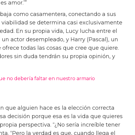
cura para la epidemia de soledad es bastante
xistido, y una solución a eso siempre ha sido el
e 2023, Past Lives, fue nominada a dos
ntonces me pregunto, ¿hay algún intento que