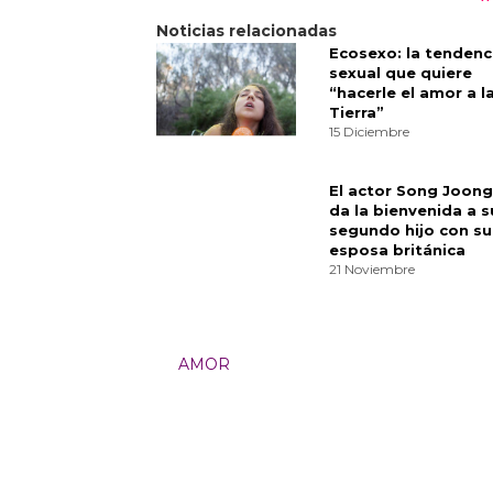
Además, la codicia de querer ser 
deseo de tener poder y control. H
muy conectada, como, Oh, esto r
Finalmente, Song eligió la obra c
entre amor, clase y dinero:
Pride 
ese libro es que la solución a tu
vida,” dice Song. “Algo con lo qu
Materialists es un equilibrio en la
Es una cuestión de, ¿cuán práctic
es que tiene que ser ambas cosas 
amor en el mundo moderno.
Categorías:
Cultura