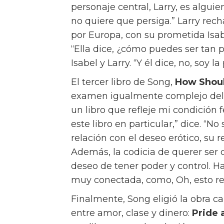
Viste tu iPad de Céline
“Realmente creo que cada elección
para ellos,” dice. “Estás tomando 
vivir.” Sin embargo, Song tiene su 
lo práctico y lo romántico?” pregu
momento de actuar, lo más práctic
La tensión entre el amor, el dinero
también es un hilo común en los li
grandes misterios de la vida,” dic
trataba de entender qué es como 
también como un problema existe
primera elección de Song, ofrece u
regalo que dar”, dice. “No es algo
ahora lo recomienda a menudo. “
saber más sobre el amor, quiero 