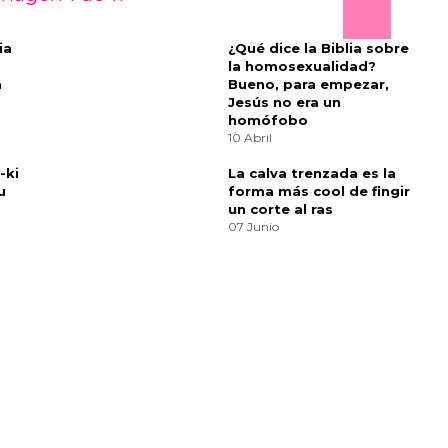
deseada —o la voluntad de ser querido, y el
ay algo en él con lo que siempre me siento
ealmente es muy honesto.”
anónica que rinde homenaje a las tensiones
and Prejudice
de Jane Austen. “La fantasía de
s problemas prácticos es también el amor de tu
e sé que lidiaba cuando estaba trabajando en
 contradicción entre lo práctico y lo romántico.
o es esta película y cuán romántica? La verdad
para reflejar la forma en que funciona el