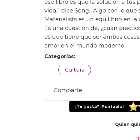
[The Art of Loving] es un libro que
La segunda elección de Song,
The
profundiza en el tema. “El períod
bastante confuso sobre cómo vam
manejar el romance y el matrimoni
personaje central, Larry, es algu
no quiere que persiga.” Larry rec
por Europa, con su prometida Isab
“Ella dice, ¿cómo puedes ser tan 
Isabel y Larry. “Y él dice, no, soy 
El tercer libro de Song,
How Shoul
examen igualmente complejo del a
un libro que refleje mi condició
este libro en particular,” dice. “N
relación con el deseo erótico, su r