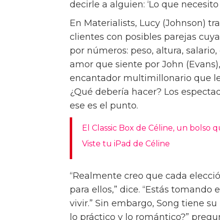
Para la directora Celine Song, la 
sencilla. “La soledad siempre ha e
amor”, dice Song, cuyo película d
Premios de la Academia. “Pero e