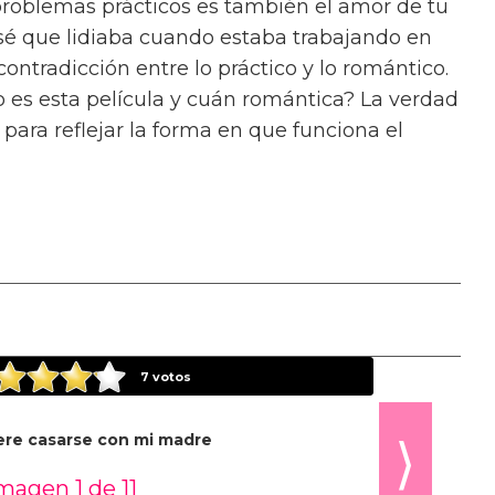
 regalo.”
 Razor’s Edge
de W Somerset Maugham,
o en que se desarrolla el libro es un momento
os a manejar el género y cómo vamos a
o, y me encanta el caos de eso,” dice. “El
ien que está en búsqueda de algo que el mundo
haza una vida de ambición para “hospedarse”
el dejándolo por Gray, un hombre de carrera.
poco serio?” dice Song sobre la dinámica entre
la persona más seria aquí.”
d A Person Be? de Sheila Heti
, ofrece un
mor romántico y la identidad. “No he leído
n femenina tan bien y tan profundamente como
o sé del todo por qué, pero hay algo sobre su
elación con ser una chica, ambición y codicia.