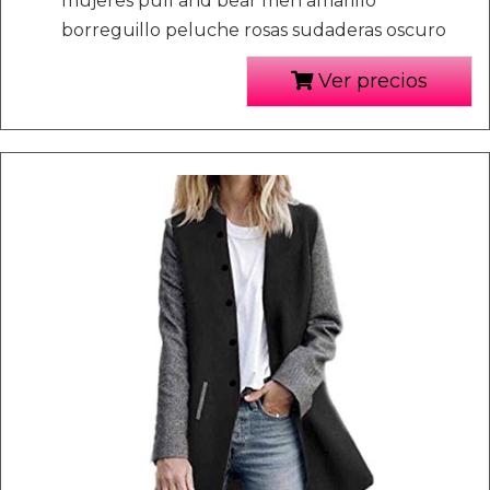
mujeres pull and bear men amarillo
borreguillo peluche rosas sudaderas oscuro
Ver precios