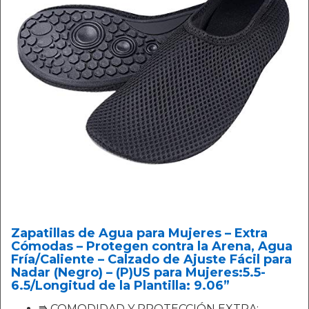
Zapatillas de Agua para Mujeres – Extra
Cómodas – Protegen contra la Arena, Agua
Fría/Caliente – Calzado de Ajuste Fácil para
Nadar (Negro) – (P)US para Mujeres:5.5-
6.5/Longitud de la Plantilla: 9.06”
⭆ COMODIDAD Y PROTECCIÓN EXTRA: