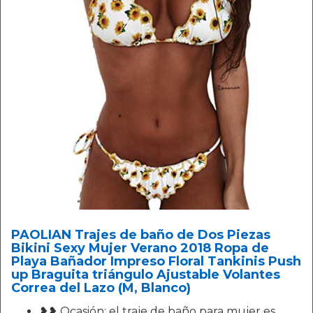
PAOLIAN Trajes de baño de Dos Piezas
Bikini Sexy Mujer Verano 2018 Ropa de
Playa Bañador Impreso Floral Tankinis Push
up Braguita triángulo Ajustable Volantes
Correa del Lazo (M, Blanco)
❥❥ Ocasión: el traje de baño para mujer es