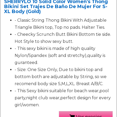
SHERRYLO 10 Solid Color Women's Thong
Bikini Set Trajes De Baño De Mujer For S-
XL Body (Gold)
- Classic String Thong Bikini With Adjustable
Triangle Bikini top, Top no pads. Halter Ties.
- Cheecky Scrunch Butt Bikini Bottom tie side.
Hot Style to show sexy butt.
- This sexy bikini is made of high quality
Nylon/Spandex (soft and stretchy),quality is
guranteed.
- Size: One Size Only, Due to bikini top and
bottom both are adjustable by String, so we
recomend body size S,M,L,XL. Breast A/B/C.
- This Sexy bikini suitable for beach wear,pool
party,night club wear,perfect design for every
girl/women.